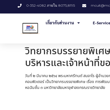
0-352-4082 ภายใน 8075,8195
mcuit@mcu
เกี่ยวกับส่วนงาน
E-Servic
วิทยากรบรรยายพิเศษ เ
บริหารและเจ้าหน้าที่ข
วันที่ ๒ มีนาคม ๒๕๖๔ พระมหาศรีทนต์ สมจาโร ผู้อำ
คอมพิวเตอร์ เป็นวิทยากรบรรยายพิเศษ เรื่อง การพัฒนาแ
หอฉันชั้น ๓ มหาวิทยาลัยมหาจุฬาลงกรณราชวิทยาลัย