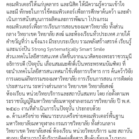
คอมพิวเตอร์ให้แก่บุคลากร และนิสิต ให้มีความรู้ความเข้าใจ
และมี ทักษะในการใช้คอมพิวเตอร์เพื่อการศึกษาค้นคว้า และดํา
เนินการสนับสนุนการผลิตและการพัฒนา โปรแกรม
คอมพิวเตอร์เพื่อการเรียนการสอนของมหาวิทยาลัย ทั้งส่วน
กลาง วิทยาเขต วิทยาลัย สงฆ์ และห้องเรียนทั่วประเทศ ภายใต้
คําขวัญที่ว่า แข็งแรง มีระบบระเบียบ รวมพลังสร้างสรรค์ เรียนรู้
และแบ่งปัน Strong Systematically Smart Smile
ส่วนเทคโนโลยีสารสนเทศ เกิดขึ้นจากแนวคิดของพระราชวรมุนี
อธิการบดี (ปัจจุบัน เลื่อนสมณะศักดิ์เป็นพระพรหมบัณฑิต) ที่
จะนําเทคโนโลยีสารสนเทศมาใช้เพื่อการบริหาร การ ค้นคว้าวิจัย
การเผยแผ่กิจกรรมของมหาวิทยาลัย การเรียนการสอน การติดต่อ
ประสานงาน ระหว่างส่วนกลาง วิทยาเขต วิทยาลัยสงฆ์
ห้องเรียน หน่วยวิทยบริการและสถาบันสมทบ โดย ก่อตั้งตามพ
ระราชบัญญัติมหาวิทยาลัยมหาจุฬาลงกรณราชวิทยาลัย ปี พ.ศ.
๒๕๔๐ งานที่ดําเนินการในปัจจุบัน ประกอบด้วย
๑. ด้านเครือข่าย พัฒนาระบบเครือข่ายคอมพิวเตอร์พื้นฐาน
มหาวิทยาลัยมหาจุฬาลง กรณราชวิทยาลัย ทั้งส่วนกลาง
วิทยาเขต วิทยาลัยสงฆ์ ห้องเรียน หน่วยวิทยบริการ และ สถาบัน
สมทบ ที่สามารถให้บริการติดต่อสื่อสาร สืบค้นข้อมูล ในระบบ