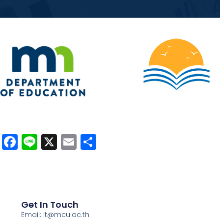
Facebook
Line
X
Email
Share
Get In Touch
Email: it@mcu.ac.th