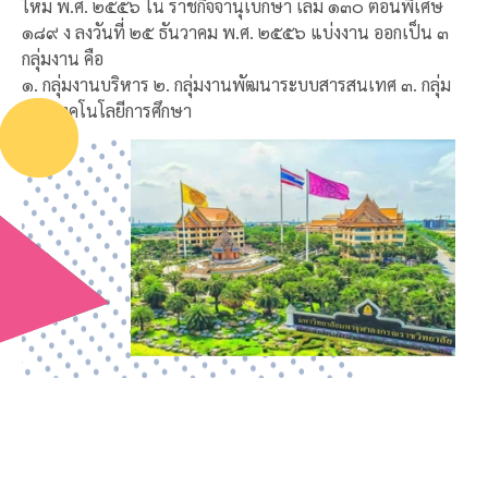
ใหม่ พ.ศ. ๒๕๕๖ ใน ราชกิจจานุเบกษา เล่ม ๑๓๐ ตอนพิเศษ
๑๘๙ ง ลงวันที่ ๒๕ ธันวาคม พ.ศ. ๒๕๕๖ แบ่งงาน ออกเป็น ๓
กลุ่มงาน คือ
๑. กลุ่มงานบริหาร ๒. กลุ่มงานพัฒนาระบบสารสนเทศ ๓. กลุ่ม
งานเทคโนโลยีการศึกษา