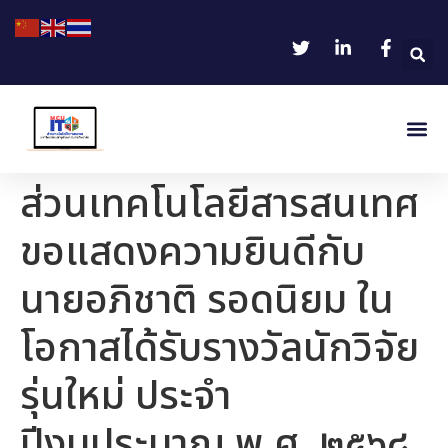
ส่วนเทคโนโลยีสารสนเทศ
ขอแสดงความยินดีกับ
นายอภิชาติ รอดนิยม ใน
โอกาสได้รับรางวัลนักวิจัย
รุ่นใหม่ ประจำ
ปีงบประมาณ พ.ศ. ๒๕๖๘