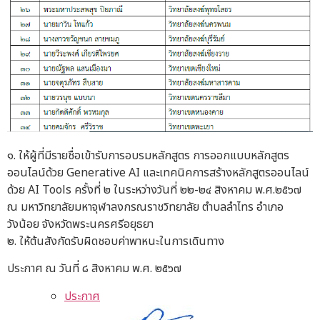
๑. ให้ผู้ที่มีรายชื่อเข้ารับการอบรมหลักสูตร การออกแบบหลักสูตร
ออนไลน์ด้วย Generative AI และเทคนิคการสร้างหลักสูตรออนไลน์
ด้วย AI Tools ครั้งที่ ๒ ในระหว่างวันที่ ๒๒-๒๔ สิงหาคม พ.ศ.๒๕๖๗
ณ มหาวิทยาลัยมหาจุฬาลงกรณราชวิทยาลัย ตำบลลำไทร อำเภอ
วังน้อย จังหวัดพระนครศรีอยุธยา
๒. ให้ต้นสังกัดรับผิดชอบค่าพาหนะในการเดินทาง
ประกาศ ณ วันที่ ๘ สิงหาคม พ.ศ. ๒๕๖๗
ประกาศ